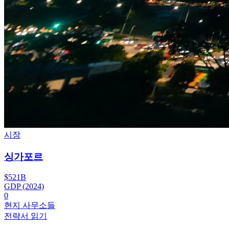
시장
싱가포르
$521B
GDP (2024)
0
현지 사무소들
전략서 읽기