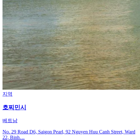
지역
호찌민시
베트남
No. 29 Road D6, Saigon Pearl, 92 Nguyen Huu Canh Street, Ward
22, Binh…