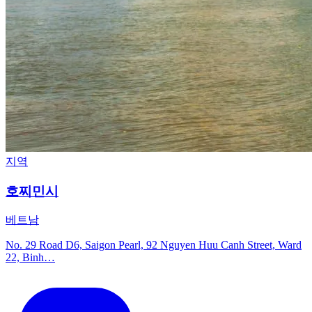
지역
호찌민시
베트남
No. 29 Road D6, Saigon Pearl, 92 Nguyen Huu Canh Street, Ward
22, Binh…