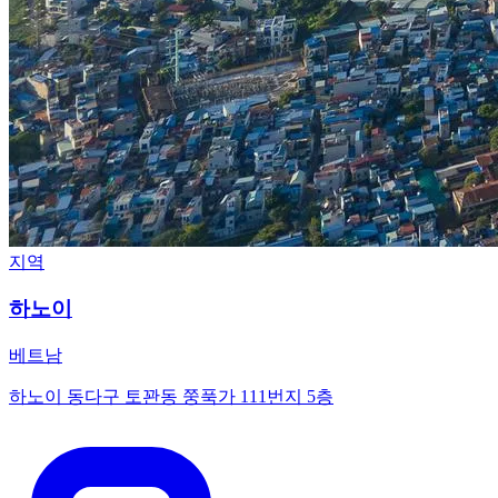
지역
하노이
베트남
하노이 동다구 토꽌동 쭝푹가 111번지 5층