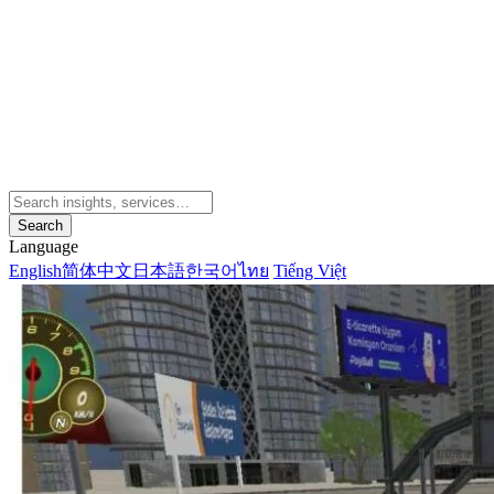
Search
Language
English
简体中文
日本語
한국어
ไทย
Tiếng Việt