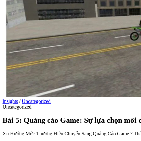
Insights
/
Uncategorized
Uncategorized
Bài 5: Quảng cáo Game: Sự lựa chọn mới c
Xu Hướng Mới: Thương Hiệu Chuyển Sang Quảng Cáo Game ? Thế gi