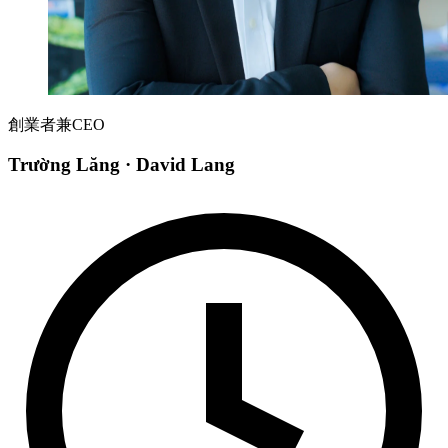
創業者兼CEO
Trường Lăng
· David Lang