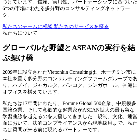
つけています。信頼、実用性、パートナーシップに基づいた
6つの市場にわたる多分野のコンサルティングネットワー
ク。
私たちのチームに相談
私たちのサービスを探る
私たちについて
グローバルな野望とASEANの実行を結
ぶ架け橋
2009年に設立されたViettonkin Consultingは、ホーチミン市に
本社を置く多分野のコンサルティングファームグループであ
り、ハノイ、ジャカルタ、バンコク、シンガポール、香港に
オフィスを構えています。
私たちは17年間にわたり、Fortune Global 500企業、中規模多
国籍企業、そして意欲的な起業家がASEAN拡大の最も急な
学習曲線を越えるのを支援してきました—規制、文化、運営
面において。法的コンプライアンスから現地採用まで、私た
ちは質問が来る前に現れるパートナーです。