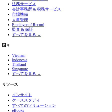
法務サービス
会計事務所 & 税務サービス
市場準備
人事管理
Employer of Record
監査 & 保証
すべてを見る →
国々
Vietnam
Indonesia
Thailand
Singapore
すべてを見る →
リソース
インサイト
ケーススタディ
すべてのソリューション
eBooks