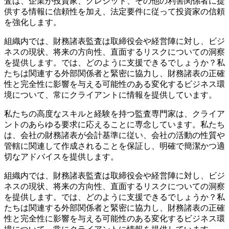
査は、企業が投資家、クレジット、その他の利害関係者に提
供する情報に信頼性を加え、法定要件に従って投資家の信頼
を強化します。
組織内では、財務諸表監査は取締役会や経営陣に対し、ビジ
ネスの現状、将来の方向性、直面するリスクについての洞察
を提供します。では、どのように支援できるでしょうか？私
たちは関連する外部関係者と緊密に協力し、財務諸表の正確
性と完全性に影響を与える可能性のある変化するビジネス環
境について、常にクライアントに情報を提供しています。
私たちの高度なスキルと経験を持つ監査専門家は、クライア
ントのあらゆる要求に応えることに専念しています。私たち
は、会社の財務諸表が会計基準に従い、会社の活動の性質や
管轄に関連して作成されることを保証し、明確で簡潔かつ適
切なアドバイスを提供します。
組織内では、財務諸表監査は取締役会や経営陣に対し、ビジ
ネスの現状、将来の方向性、直面するリスクについての洞察
を提供します。では、どのように支援できるでしょうか？私
たちは関連する外部関係者と緊密に協力し、財務諸表の正確
性と完全性に影響を与える可能性のある変化するビジネス環