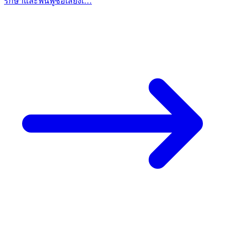
รักษาและฟื้นฟูชื่อเสียงเ…