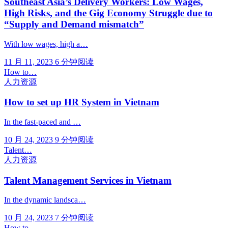
Southeast Asia’s Delivery Workers: Low Wages,
High Risks, and the Gig Economy Struggle due to
“Supply and Demand mismatch”
With low wages, high a…
11 月 11, 2023
6 分钟阅读
How to…
人力资源
How to set up HR System in Vietnam
In the fast-paced and …
10 月 24, 2023
9 分钟阅读
Talent…
人力资源
Talent Management Services in Vietnam
In the dynamic landsca…
10 月 24, 2023
7 分钟阅读
How to…