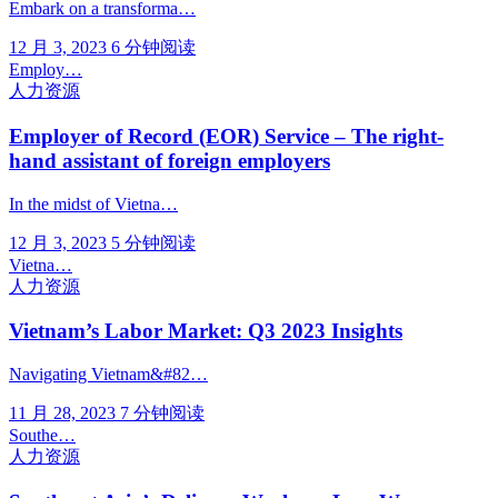
Embark on a transforma…
12 月 3, 2023
6 分钟阅读
Employ…
人力资源
Employer of Record (EOR) Service – The right-
hand assistant of foreign employers
In the midst of Vietna…
12 月 3, 2023
5 分钟阅读
Vietna…
人力资源
Vietnam’s Labor Market: Q3 2023 Insights
Navigating Vietnam&#82…
11 月 28, 2023
7 分钟阅读
Southe…
人力资源