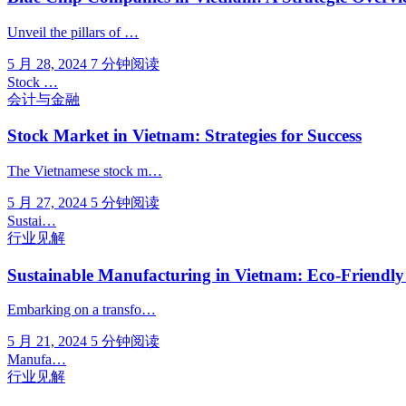
Unveil the pillars of …
5 月 28, 2024
7 分钟阅读
Stock …
会计与金融
Stock Market in Vietnam: Strategies for Success
The Vietnamese stock m…
5 月 27, 2024
5 分钟阅读
Sustai…
行业见解
Sustainable Manufacturing in Vietnam: Eco-Friendly
Embarking on a transfo…
5 月 21, 2024
5 分钟阅读
Manufa…
行业见解