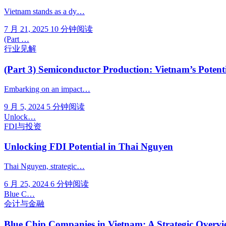
Vietnam stands as a dy…
7 月 21, 2025
10 分钟阅读
(Part …
行业见解
(Part 3) Semiconductor Production: Vietnam’s Potent
Embarking on an impact…
9 月 5, 2024
5 分钟阅读
Unlock…
FDI与投资
Unlocking FDI Potential in Thai Nguyen
Thai Nguyen, strategic…
6 月 25, 2024
6 分钟阅读
Blue C…
会计与金融
Blue Chip Companies in Vietnam: A Strategic Overv