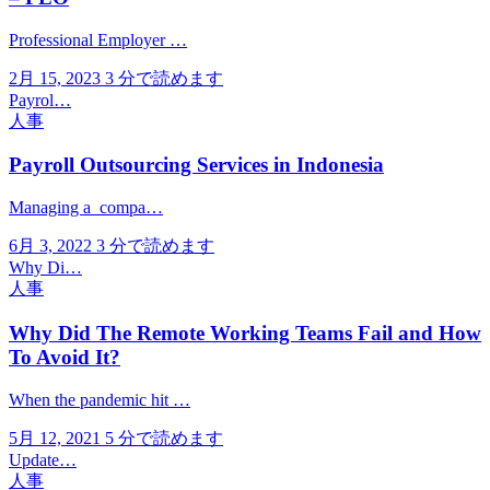
Professional Employer …
2月 15, 2023
3 分で読めます
Payrol…
人事
Payroll Outsourcing Services in Indonesia
Managing a compa…
6月 3, 2022
3 分で読めます
Why Di…
人事
Why Did The Remote Working Teams Fail and How
To Avoid It?
When the pandemic hit …
5月 12, 2021
5 分で読めます
Update…
人事