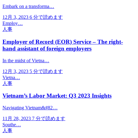
Embark on a transforma…
12月 3, 2023
6 分で読めます
Employ…
人事
Employer of Record (EOR) Service – The right-
hand assistant of foreign employers
In the midst of Vietna…
12月 3, 2023
5 分で読めます
Vietna…
人事
Vietnam’s Labor Market: Q3 2023 Insights
Navigating Vietnam&#82…
11月 28, 2023
7 分で読めます
Southe…
人事