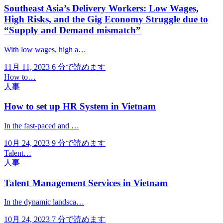
Southeast Asia’s Delivery Workers: Low Wages,
High Risks, and the Gig Economy Struggle due to
“Supply and Demand mismatch”
With low wages, high a…
11月 11, 2023
6 分で読めます
How to…
人事
How to set up HR System in Vietnam
In the fast-paced and …
10月 24, 2023
9 分で読めます
Talent…
人事
Talent Management Services in Vietnam
In the dynamic landsca…
10月 24, 2023
7 分で読めます