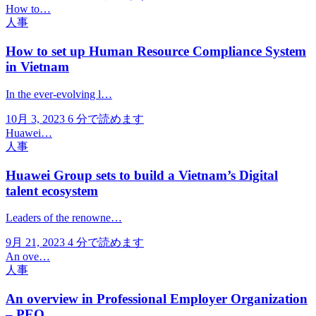
How to…
人事
How to set up Human Resource Compliance System
in Vietnam
In the ever-evolving l…
10月 3, 2023
6 分で読めます
Huawei…
人事
Huawei Group sets to build a Vietnam’s Digital
talent ecosystem
Leaders of the renowne…
9月 21, 2023
4 分で読めます
An ove…
人事
An overview in Professional Employer Organization
– PEO